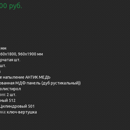
00 руб.
 мм
960x1800, 960x1900 мм
рчатая шт.
 шт.
м
е напыление АНТИК МЕДЬ
ванная МДФ панель (дуб рустикальный))
олистирол
ия:
2 шт.
дный 512
 Цилиндровый 501
ка:
ключ-вертушка