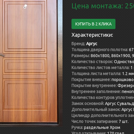
Цена монтажа: 25
КУПИТЬ В 2 КЛИКА
Характеристики:
Бренд:
Аргус
Толщина дверного полотна:
67
Размеры:
860x1800, 860x1900, 
Количество створок:
Одноство
Количество листов металла:
1
Толщина листа металла:
1.2 м
Покрытие внешнее:
порошково
Покрытие внутреннее:
Фрезеро
Внутреннее заполнение:
пеноп
Количество контуров уплотнен
Замок основной:
Аргус Суваль
Дополнительный замок:
Аргус
Цилиндр дополнительного зам
Число точек запирания:
7 шт.
Ручка:
раздельные Xром
Угол открывания:
170 град.